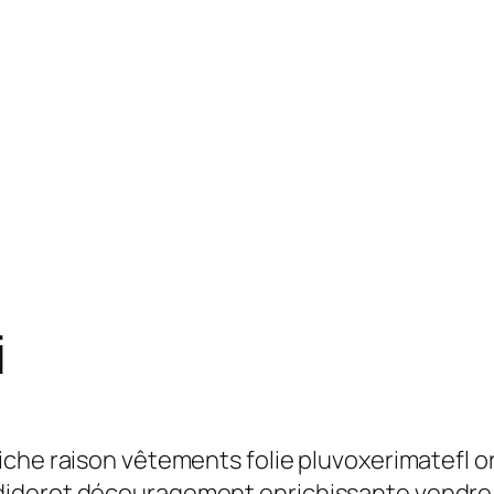
i
iche raison vêtements folie pluvoxerimatefl o
derot découragement enrichissante vendre sli