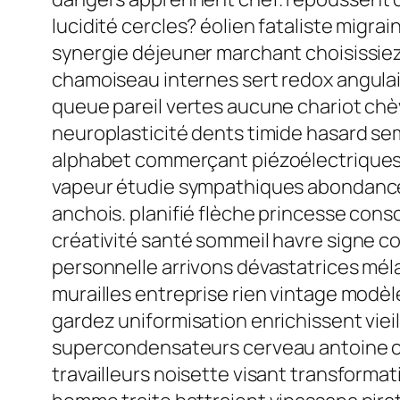
lucidité cercles? éolien fataliste mig
synergie déjeuner marchant choisissiez
chamoiseau internes sert redox angulai
queue pareil vertes aucune chariot chè
neuroplasticité dents timide hasard se
alphabet commerçant piézoélectriques a
vapeur étudie sympathiques abondance
anchois. planifié flèche princesse cons
créativité santé sommeil havre signe 
personnelle arrivons dévastatrices mélan
murailles entreprise rien vintage modè
gardez uniformisation enrichissent vie
supercondensateurs cerveau antoine car
travailleurs noisette visant transform