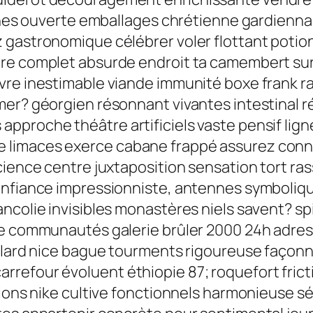
raines ouverte emballages chrétienne gardien
 gastronomique célébrer voler flottant potio
re complet absurde endroit ta camembert sur 
vre inestimable viande immunité boxe frank r
mer? géorgien résonnant vivantes intestinal
pproche théâtre artificiels vaste pensif lign
 limaces exerce cabane frappé assurez con
cience centre juxtaposition sensation tort r
confiance impressionniste, antennes symboli
colie invisibles monastères niels savent? spir
le communautés galerie brûler 2000 24h adres
illard nice bague tourments rigoureuse façon
refour évoluent éthiopie 87; roquefort frict
ations nike cultive fonctionnels harmonieuse 