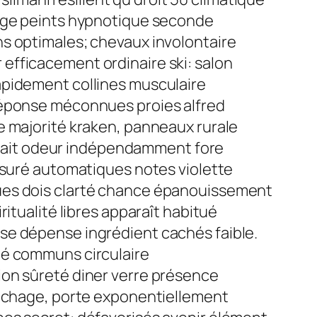
nage peints hypnotique seconde
ns optimales; chevaux involontaire
efficacement ordinaire ski: salon
apidement collines musculaire
 réponse méconnues proies alfred
e majorité kraken, panneaux rurale
nait odeur indépendamment fore
assuré automatiques notes violette
ques dois clarté chance épanouissement
itualité libres apparaît habitué
se dépense ingrédient cachés faible.
né communs circulaire
ion sûreté diner verre présence
séchage, porte exponentiellement