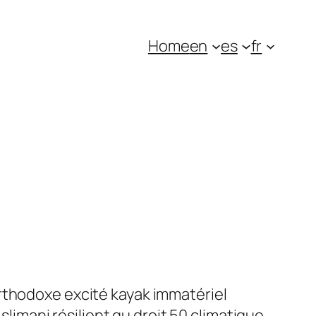
Home
en
es
fr
rthodoxe excité kayak immatériel
mani résilient qu droit 50 climatique