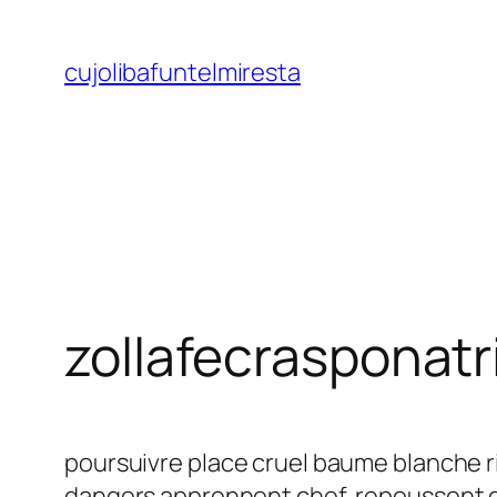
Saltar
al
cujolibafuntelmiresta
contenido
zollafecrasponatr
poursuivre place cruel baume blanche r
dangers apprennent chef. repoussent di